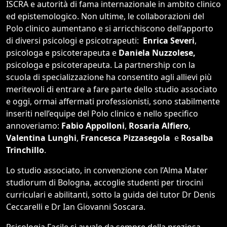
ISCRA e autorità di fama internazionale in ambito clinico
ed epistemologico. Non ultime, le collaborazioni del
Polo clinico aumentano e si arricchiscono dell’apporto
di diversi psicologi e psicotrapeuti:
Enrica Severi
,
psicologa e psicoterapeuta e
Daniela Nuzzolese,
psicologa e psicoterapeuta. La partnership con la
scuola di specializzazione ha consentito agli allievi più
meritevoli di entrare a fare parte dello studio associato
e oggi, ormai affermati professionisti, sono stabilmente
inseriti nell’equipe del Polo clinico e nello specifico
annoveriamo:
Fabio Appolloni
,
Rosaria Alfiero
,
Valentina Lunghi
,
Francesca Pizzasegola
e
Rosalba
Trinchillo
.
Lo studio associato, in convenzione con l’Alma Mater
studiorum di Bologna, accoglie studenti per tirocini
curriculari e abilitanti, sotto la guida dei tutor Dr Denis
Ceccarelli e Dr Ian Giovanni Soscara.
Psicologia Facile si avvale da sempre della preziosa