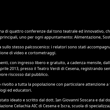
a di quattro conferenze dal tono teatrale ed innovativo, ch
principali, uno per ogni appuntamento: Alimentazione, Sost
a sullo stesso palcoscenico: i relatori sono stati accompagn
zione di video e cortometraggi.
nti, con ingresso libero e gratuito, a cadenza mensile, dall
rile 2013, presso il Teatro Verdi di Cesena, registrando se
vore riscosso dal pubblico.
to rivolto a tutta la popolazione con particolare attenzione a
logi ed educatori.
stato ideato e scritto dal dott. Ian Giovanni Soscara e dal do
iazione Celiachia AIC di Cesena e Iscra, scuola di specializza